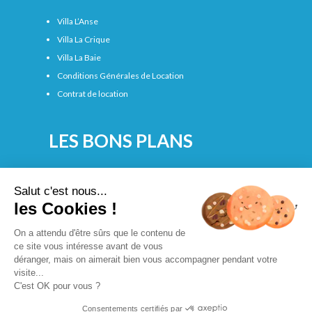
Villa L’Anse
Villa La Crique
Villa La Baie
Conditions Générales de Location
Contrat de location
LES BONS PLANS
Les plages de Bandol
Salut c'est nous...
Loisirs
les Cookies !
Commerçants et vie pratique
On a attendu d'être sûrs que le contenu de
Les marchés de Bandol
ce site vous intéresse avant de vous
Produits régionaux
déranger, mais on aimerait bien vous accompagner pendant votre
visite...
© 2018 Tous droits réservés | Les Villas du Hameau de la Crique de
C'est OK pour vous ?
l'Anglaise |
Mentions Légales
|
Publications et gestion du site
Consentements certifiés par
internet par SARL ANJEMI