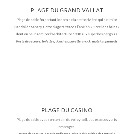
PLAGE DU GRAND VALLAT
Plage de sable fin portant le nom de la petite rivière qui délimite
Bandol de Sanary. Cette plage fait face à l’ancien « Hôtel des bains »
dont on peut admirer l’architecture 1930 aux superbes pergolas.
Poste de secours, toilettes, douches, buvette, snack, matelas, parasols
PLAGE DU CASINO
Plage de sable avec son terrain de volley-ball, ses espaces verts
ombragés.
Poste de secours, accès handicapés, mise à disposition de fauteuils